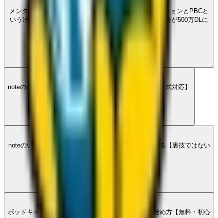
メンタルヘルスアプリFinchを事例に、ゲーミフィケーションとPBCと
いう法人形態が示す業界構造を分析。8回失敗した創業者が500万DLに
至った設計思想を読み解く。
PUBVOICE
·
16
P
noteの音声埋め込みで滞在時間といいね数を増やす【公式対応】
PUBVOICE
·
31
P
noteのいいねを増やすには滞在時間を増やす必要がある【裏技ではない
正攻法】
PUBVOICE
·
18
P
ポッドキャストを諦めた人向けの新しい音声発信の始め方【無料・初心