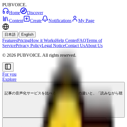
PUBVOICE
.
Home
Discover
Content
Create
Notifications
My Page
/
日本語
English
Features
Pricing
How it Works
Help Center
FAQ
Terms of
Service
Privacy Policy
Legal Notice
Contact Us
About Us
© 2026 PUBVOICE. All rights reserved.
For you
Explore
M
記事の音声化サービスを比べる——動画化との違いと、「読みながら聴
く」体験
Media Leap
M