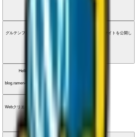
PUBVOICE
·
11
W
グルテンフリーのお店を探せる「GF Only」というWebサイトを公開し
ました！
Webクリエイターボックス
·
10
Hello world!
blog.ramen-trip.com
·
11
W
Webクリエイターボックスのステッカーができました！
Webクリエイターボックス
·
11
P