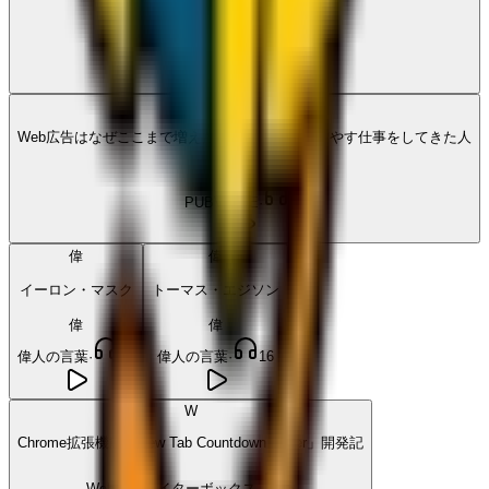
者】
PUBVOICE
·
26
P
Web広告はなぜここまで増えたのか。広告枠を増やす仕事をしてきた人
間が解説
PUBVOICE
·
18
偉
偉
イーロン・マスク
トーマス・エジソン
偉
偉
偉人の言葉
·
15
偉人の言葉
·
16
W
Chrome拡張機能「New Tab Countdown Timer」開発記
Webクリエイターボックス
·
5