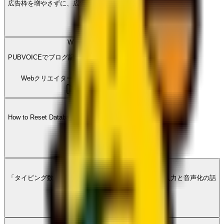
広告枠を増やさずに、広告の価値を上げる方法を考えている
Media Leap
W
PUBVOICEでブログ記事を音声化してみた
Webクリエイターボックス
·
28
M
How to Reset Database Password on Supabase
M
My blog
P
「タイピング数＝生産性」が揺らいだ先にある、音声入力と音声化の話
PUBVOICE
·
2
P