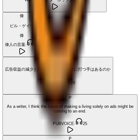
偉
ビル・ゲイツ
偉
偉人の言葉
·
16
P
広告収益の減少とAdblockの定着──次に打つ手はあるのか
PUBVOICE
·
20
P
As a writer, I think the future of making a living solely on ads might be
coming to an end.
PUBVOICE
·
25
P