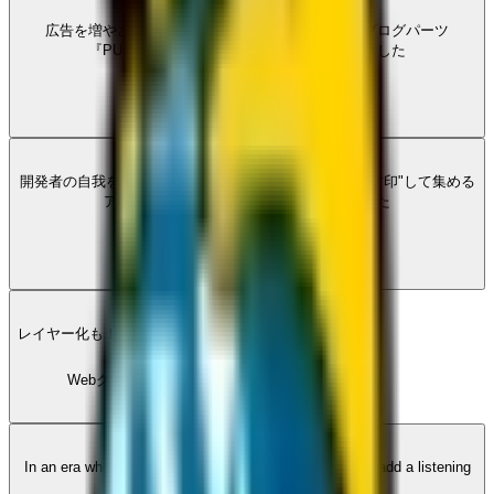
広告を増やさずに収益アップ！Gemini搭載の音声ブログパーツ
『PUBVOICE』をWordPress向けに公開しました
PUBVOICE
·
3
P
開発者の自我を出しすぎている、日本中のラーメンを"封印"して集める
アプリ『ラーメントリップ』をつくりました
PUBVOICE
·
3
W
レイヤー化も！ChatGPTでバナーデザインに挑戦
Webクリエイターボックス
·
46
P
In an era where users decide to leave in 0-10 seconds, add a listening
experience to your articles.