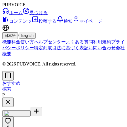
PUBVOICE
.
ホーム
見つける
コンテンツ
投稿する
通知
マイページ
/
日本語
English
機能
料金
使い方
ヘルプセンター
よくある質問
利用規約
プライ
バシーポリシー
特定商取引法に基づく表記
お問い合わせ
会社
概要
© 2026 PUBVOICE. All rights reserved.
おすすめ
探索
P