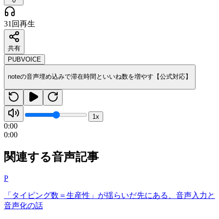
0
31回再生
共有
PUBVOICE
noteの音声埋め込みで滞在時間といいね数を増やす【公式対応】
1
x
0:00
0:00
関連する音声記事
P
「タイピング数＝生産性」が揺らいだ先にある、音声入力と
音声化の話