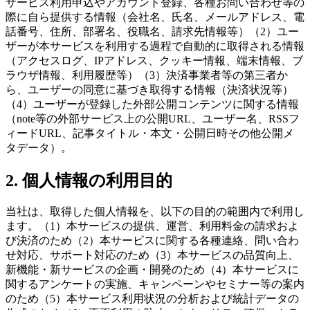
サービス利用申込やアカウント登録、各種お問い合わせ等の
際に自ら提供する情報（会社名、氏名、メールアドレス、電
話番号、住所、部署名、役職名、請求先情報等）（2）ユー
ザーが本サービスを利用する過程で自動的に取得される情報
（アクセスログ、IPアドレス、クッキー情報、端末情報、ブ
ラウザ情報、利用履歴等）（3）決済事業者等の第三者か
ら、ユーザーの同意に基づき取得する情報（決済状況等）
（4）ユーザーが登録した外部公開コンテンツに関する情報
（note等の外部サービス上の公開URL、ユーザー名、RSSフ
ィードURL、記事タイトル・本文・公開日時その他公開メ
タデータ）。
2. 個人情報の利用目的
当社は、取得した個人情報を、以下の目的の範囲内で利用し
ます。（1）本サービスの提供、運営、利用料金の請求およ
び決済のため（2）本サービスに関する各種連絡、問い合わ
せ対応、サポート対応のため（3）本サービスの品質向上、
新機能・新サービスの企画・開発のため（4）本サービスに
関するアンケートの実施、キャンペーンやセミナー等の案内
のため（5）本サービス利用状況の分析および統計データの