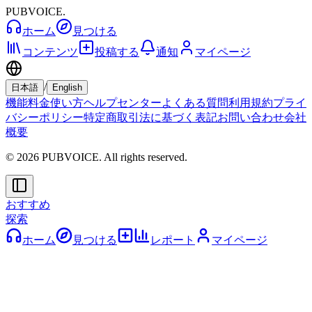
PUBVOICE
.
ホーム
見つける
コンテンツ
投稿する
通知
マイページ
/
日本語
English
機能
料金
使い方
ヘルプセンター
よくある質問
利用規約
プライ
バシーポリシー
特定商取引法に基づく表記
お問い合わせ
会社
概要
© 2026 PUBVOICE. All rights reserved.
おすすめ
探索
ホーム
見つける
レポート
マイページ