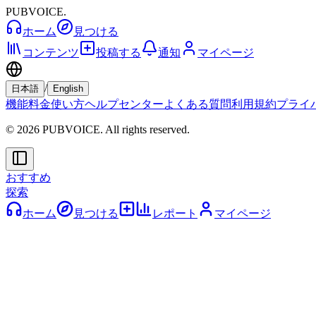
PUBVOICE
.
ホーム
見つける
コンテンツ
投稿する
通知
マイページ
/
日本語
English
機能
料金
使い方
ヘルプセンター
よくある質問
利用規約
プライ
© 2026 PUBVOICE. All rights reserved.
おすすめ
探索
ホーム
見つける
レポート
マイページ