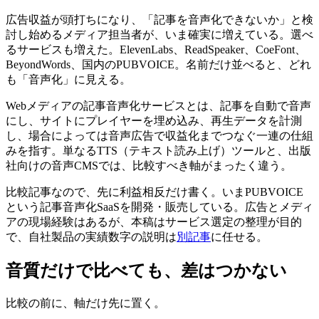
広告収益が頭打ちになり、「記事を音声化できないか」と検
討し始めるメディア担当者が、いま確実に増えている。選べ
るサービスも増えた。ElevenLabs、ReadSpeaker、CoeFont、
BeyondWords、国内のPUBVOICE。名前だけ並べると、どれ
も「音声化」に見える。
Webメディアの記事音声化サービスとは、記事を自動で音声
にし、サイトにプレイヤーを埋め込み、再生データを計測
し、場合によっては音声広告で収益化までつなぐ一連の仕組
みを指す。単なるTTS（テキスト読み上げ）ツールと、出版
社向けの音声CMSでは、比較すべき軸がまったく違う。
比較記事なので、先に利益相反だけ書く。いまPUBVOICE
という記事音声化SaaSを開発・販売している。広告とメディ
アの現場経験はあるが、本稿はサービス選定の整理が目的
で、自社製品の実績数字の説明は
別記事
に任せる。
音質だけで比べても、差はつかない
比較の前に、軸だけ先に置く。