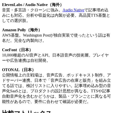
ElevenLabs / Audio Native（海外）
音質・多言語・クローンに強み。
Audio Native
で記事埋め込
みにも対応。分析や収益化は内製が必要。高品質TTS基盤と
しての選択肢。
Amazon Polly（海外）
AWS基盤。Washington Postが独自実装で使ったという話は有
名だ。完全な内製向け。
CoeFont（日本）
10,000種超のAI音声とAPI。日本語音声の技術層。プレイヤ
ーや広告連携は自社開発。
OTONAL（日本）
公開情報上の主戦場は、音声広告、ポッドキャスト制作、ア
ドサーバー連携。日本で「音声広告の在庫と販売」を組み立
てる話では、検討リストに入りやすい。記事埋め込み型の音
声化SaaSとは、プロダクトの設計思想が異なる。TTSや記事
自動音声化を含むかどうかは、製品・プランごとに異なる可
能性があるので、要件に合わせて確認が必要だ。