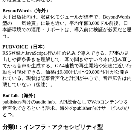
BeyondWords（海外）
大手出版社向け。収益化モジュールが標準で、BeyondWords
型の「一気通貫」に最も近い。平均年額3,000ドル前後。日
本語環境での運用・サポートは、導入前に検証が必要だと思
う。
PUBVOICE（日本）
RSS登録とJavaScript1行の埋め込みで導入できる。記事の見
出しや箇条書きを理解して、耳で聞きやすい台本に組み直し
てから音声を生成する。GA4連携で再生開始や完聴に近い行
動を可視化できる。価格は9,800円/月〜29,800円/月が公開さ
れている。現状は記事音声化と計測が中心で、音声広告は内
蔵していない（後述）。
BotTalk（海外）
publishers向けのaudio hub。API統合なしでWebコンテンツを
音声化できるという訴求。海外のpublisher向けサービスのひ
とつ。
分類B：インフラ・アクセシビリティ型