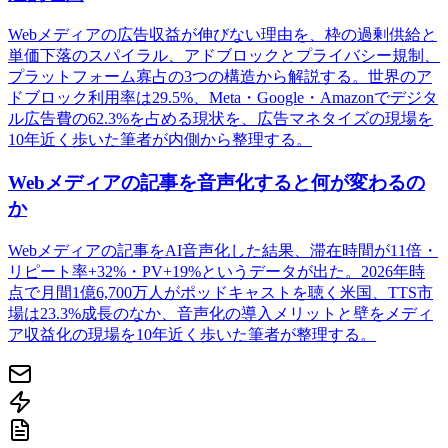
Webメディアの広告収益が伸びない理由を、枠の過剰供給と
単価下落のスパイラル、アドブロックとプライバシー規制、
プラットフォーム寡占の3つの構造から解説する。世界のア
ドブロック利用率は29.5%、Meta・Google・Amazonでデジタ
ル広告費の62.3%を占める現状を、広告マネタイズの現場を
10年近く歩いた筆者が内側から整理する。
Webメディアの記事を音声化すると何が変わるの
か
Webメディアの記事をAI音声化した結果、滞在時間が11倍・
リピート率+32%・PV+19%というデータが出た。2026年時
点で月間1億6,700万人がポッドキャストを聴く米国、TTS市
場は23.3%成長のなか、音声化の導入メリットと壁をメディ
ア収益化の現場を10年近く歩いた筆者が整理する。