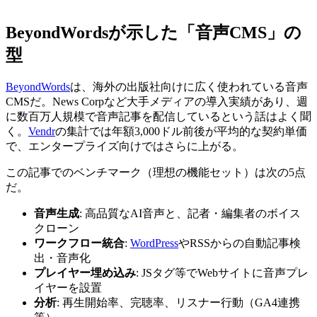
BeyondWordsが示した「音声CMS」の
型
BeyondWords
は、海外の出版社向けに広く使われている音声
CMSだ。News Corpなど大手メディアの導入実績があり、週
に数百万人規模で音声記事を配信しているという話はよく聞
く。
Vendr
の集計では年額3,000ドル前後が平均的な契約単価
で、エンタープライズ向けではさらに上がる。
この記事でのベンチマーク（理想の機能セット）は次の5点
だ。
音声生成
: 高品質なAI音声と、記者・編集者のボイス
クローン
ワークフロー統合
:
WordPress
やRSSからの自動記事検
出・音声化
プレイヤー埋め込み
: JSタグ等でWebサイトに音声プレ
イヤーを設置
分析
: 再生開始率、完聴率、リスナー行動（GA4連携