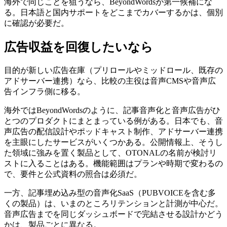
海外で同じことを狙うなら、BeyondWordsが第一候補にな
る。日本語と国内サポートをどこまでカバーするかは、個別
に確認が必要だ。
広告収益を回復したいなら
目的が新しい広告在庫（プリロールやミッドロール、既存の
アドサーバー連携）なら、比較の主役は音声CMSや音声広
告インフラ側に移る。
海外ではBeyondWordsのように、記事音声化と音声広告がひ
とつのプロダクトにまとまっている例がある。日本でも、音
声広告の配信設計やポッドキャスト制作、アドサーバー連携
を主眼にしたサービスがいくつかある。公開情報上、そうし
た領域に強みを置く製品として、OTONALの名前が検討リ
ストに入ることはある。機能範囲はプランや時期で変わるの
で、要件と公式資料の照合は必須だ。
一方、記事埋め込み型の音声化SaaS（PUBVOICEを含む多
くの製品）は、いまのところリテンションと計測が中心だ。
音声広告までを同じダッシュボードで完結させる設計かどう
かは、製品ごとに異なる。