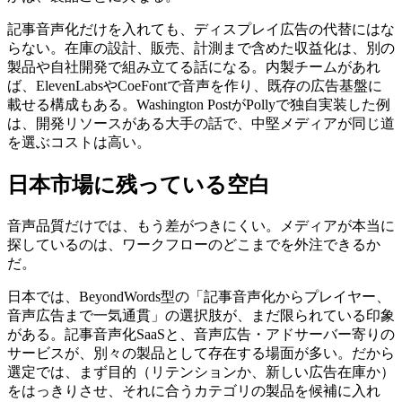
記事音声化だけを入れても、ディスプレイ広告の代替にはな
らない。在庫の設計、販売、計測まで含めた収益化は、別の
製品や自社開発で組み立てる話になる。内製チームがあれ
ば、ElevenLabsやCoeFontで音声を作り、既存の広告基盤に
載せる構成もある。Washington PostがPollyで独自実装した例
は、開発リソースがある大手の話で、中堅メディアが同じ道
を選ぶコストは高い。
日本市場に残っている空白
音声品質だけでは、もう差がつきにくい。メディアが本当に
探しているのは、ワークフローのどこまでを外注できるか
だ。
日本では、BeyondWords型の「記事音声化からプレイヤー、
音声広告まで一気通貫」の選択肢が、まだ限られている印象
がある。記事音声化SaaSと、音声広告・アドサーバー寄りの
サービスが、別々の製品として存在する場面が多い。だから
選定では、まず目的（リテンションか、新しい広告在庫か）
をはっきりさせ、それに合うカテゴリの製品を候補に入れ