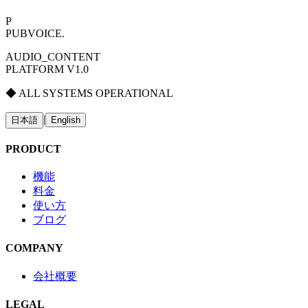
P
PUBVOICE
.
AUDIO_CONTENT
PLATFORM V1.0
◆ ALL SYSTEMS OPERATIONAL
|
日本語
English
PRODUCT
機能
料金
使い方
ブログ
COMPANY
会社概要
LEGAL