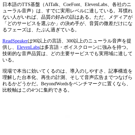
日本語のTTS基盤（AITalk、CoeFont、ElevenLabs、各社のニ
ューラル音声）は、すでに実用レベルに達している。耳慣れ
ない人がいれば、品質の好みの話はある。ただ、メディアが
「どのサービスを選ぶか」の決め手が、音質の微差だけにな
るフェーズは、たぶん過ぎている。
ReadSpeaker
は90以上の言語、300以上のニューラル音声を提
供し、
ElevenLabs
は多言語・ボイスクローンに強みを持つ。
技術的な音声品質は、どの主要サービスでも実用域に達して
いる。
現場で本当に効いてくるのは、導入のしやすさ、記事構造を
理解した台本化、再生の計測、そして音声広告までつなげら
れるかどうかだ。BeyondWordsをベンチマークに置くなら、
比較軸はこの4つに集約できる。