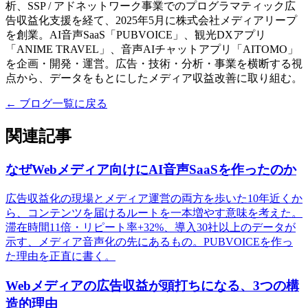
析、SSP / アドネットワーク事業でのプログラマティック広
告収益化支援を経て、2025年5月に株式会社メディアリープ
を創業。AI音声SaaS「PUBVOICE」、観光DXアプリ
「ANIME TRAVEL」、音声AIチャットアプリ「AITOMO」
を企画・開発・運営。広告・技術・分析・事業を横断する視
点から、データをもとにしたメディア収益改善に取り組む。
←
ブログ一覧に戻る
関連記事
なぜWebメディア向けにAI音声SaaSを作ったのか
広告収益化の現場とメディア運営の両方を歩いた10年近くか
ら、コンテンツを届けるルートを一本増やす意味を考えた。
滞在時間11倍・リピート率+32%、導入30社以上のデータが
示す、メディア音声化の先にあるもの。PUBVOICEを作っ
た理由を正直に書く。
Webメディアの広告収益が頭打ちになる、3つの構
造的理由