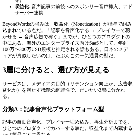
等）
収益化
: 音声記事の前後へのスポンサー音声挿入、アド
サーバー連携
BeyondWordsの強みは、収益化（Monetization）が標準で組み
込まれている点だ。「記事を音声化する → プレイヤーで聴
かせる → 音声広告で稼ぐ」までが、ひとつのプロダクトの
中にある。海外のエンタープライズ向けSaaSとして、年商
100万〜300万USD規模と推定される話もある。日本のメデ
ィアが真似したいのは、たぶんこの一気通貫の型だ。
3層に分けると、選び方が見える
サービスは、メディアの目的（リテンション向上か、広告収
益化か）を満たす機能の網羅性で、だいたい3層に分かれ
る。
分類A：記事音声化プラットフォーム型
記事の自動音声化、プレイヤー埋め込み、再生分析までを、
ひとつのプロダクトでカバーする層だ。収益化まで内蔵する
かは製品ごとに異なる。