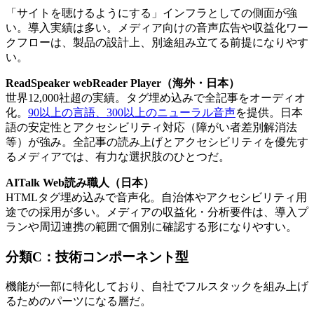
「サイトを聴けるようにする」インフラとしての側面が強
い。導入実績は多い。メディア向けの音声広告や収益化ワー
クフローは、製品の設計上、別途組み立てる前提になりやす
い。
ReadSpeaker webReader Player（海外・日本）
世界12,000社超の実績。タグ埋め込みで全記事をオーディオ
化。
90以上の言語、300以上のニューラル音声
を提供。日本
語の安定性とアクセシビリティ対応（障がい者差別解消法
等）が強み。全記事の読み上げとアクセシビリティを優先す
るメディアでは、有力な選択肢のひとつだ。
AITalk Web読み職人（日本）
HTMLタグ埋め込みで音声化。自治体やアクセシビリティ用
途での採用が多い。メディアの収益化・分析要件は、導入プ
ランや周辺連携の範囲で個別に確認する形になりやすい。
分類C：技術コンポーネント型
機能が一部に特化しており、自社でフルスタックを組み上げ
るためのパーツになる層だ。