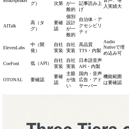
音声、導
ReadSpeaker
グ）
次第
が一
記事読み上
入実績大
般的
げ
個別
自治体・ア
高（タ
要確
設計
クセシビリ
AITalk
グ）
認
が一
ティ
般的
Audio
中（開
自社
自社
高品質
Nativeで埋
ElevenLabs
発）
実装
実装
TTS・内製
め込み可
自社
自社
日本語音声
低（API）
CoeFont
実装
実装
API・内製
主眼
国内・音声
要確
機能範囲
OTONAL
要確認
が強
広告・アド
認
は要確認
い
サーバー