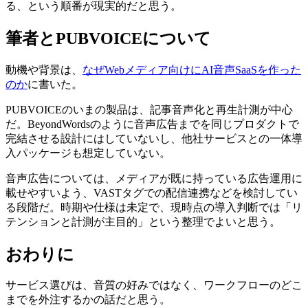
る、という順番が現実的だと思う。
筆者とPUBVOICEについて
動機や背景は、
なぜWebメディア向けにAI音声SaaSを作った
のか
に書いた。
PUBVOICEのいまの製品は、記事音声化と再生計測が中心
だ。BeyondWordsのように音声広告までを同じプロダクトで
完結させる設計にはしていないし、他社サービスとの一体導
入パッケージも想定していない。
音声広告については、メディアが既に持っている広告運用に
載せやすいよう、VASTタグでの配信連携などを検討してい
る段階だ。時期や仕様は未定で、現時点の導入判断では「リ
テンションと計測が主目的」という整理でよいと思う。
おわりに
サービス選びは、音質の好みではなく、ワークフローのどこ
までを外注するかの話だと思う。