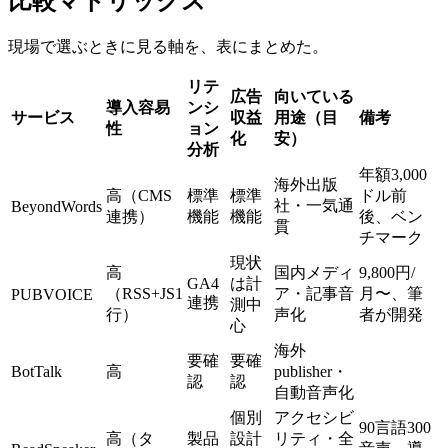
比較マトリックス
現場で選ぶときに見る軸を、表にまとめた。
リテ
広告
向いている
導入容易
ンシ
サービス
収益
用途（目
備考
性
ョン
化
安）
分析
年額3,000
海外出版
高（CMS
標準
標準
ドル前
社・一気通
BeyondWords
連携）
機能
機能
後、ベン
貫
チマーク
現状
高
国内メディ
9,800円/
GA4
は計
（RSS+JS1
ア・記事音
月〜、筆
PUBVOICE
連携
測中
行）
声化
者が開発
心
海外
要確
要確
BotTalk
高
publisher・
認
認
自動音声化
個別
アクセシビ
90言語300
高（タ
製品
設計
リティ・全