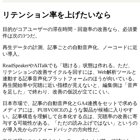
リテンション率を上げたいなら
目的がコアユーザーの滞在時間・回遊率の改善なら、必須要
件は次の3つだ。
再生データの計測、記事ごとの自動音声化、ノーコードに近
い導入。
ReadSpeakerやAITalkでも「聴ける」状態は作れる。ただ、
リテンションの改善サイクルを回すには、Web解析ツールと
連動する記事音声化プラットフォームのほうが向いている。
再生開始率や完聴に近い指標が見えないと、編集側は「音声
を足した」で終わり、改善の仮説が立てにくい。
日本市場で、記事の自動音声化とGA4連携をセットで求める
メディアには、PUBVOICEのような製品が候補に入りやす
い。記事構造を理解して台本化する点は、完聴率の改善に寄
与する可能性がある。「ただの読み上げではない」というの
が導入先からのフィードバックの方向性だ。