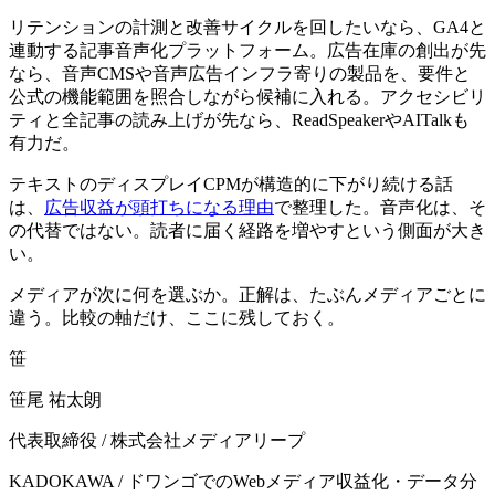
リテンションの計測と改善サイクルを回したいなら、GA4と
連動する記事音声化プラットフォーム。広告在庫の創出が先
なら、音声CMSや音声広告インフラ寄りの製品を、要件と
公式の機能範囲を照合しながら候補に入れる。アクセシビリ
ティと全記事の読み上げが先なら、ReadSpeakerやAITalkも
有力だ。
テキストのディスプレイCPMが構造的に下がり続ける話
は、
広告収益が頭打ちになる理由
で整理した。音声化は、そ
の代替ではない。読者に届く経路を増やすという側面が大き
い。
メディアが次に何を選ぶか。正解は、たぶんメディアごとに
違う。比較の軸だけ、ここに残しておく。
笹
笹尾 祐太朗
代表取締役
/
株式会社メディアリープ
KADOKAWA / ドワンゴでのWebメディア収益化・データ分